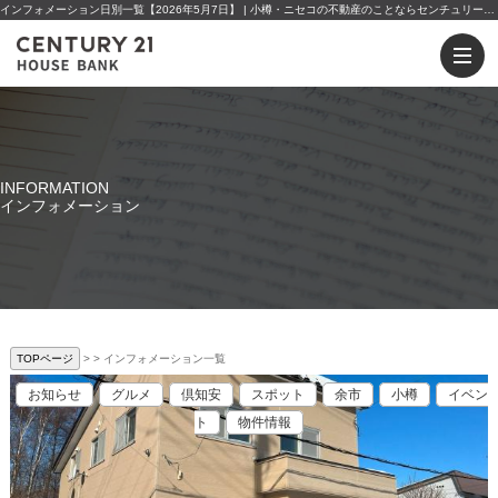
インフォメーション日別一覧【2026年5月7日】 | 小樽・ニセコの不動産のことならセンチュリー21ハウスバンクへ
INFORMATION
インフォメーション
TOPページ
>
インフォメーション一覧
お知らせ
グルメ
倶知安
スポット
余市
小樽
イベン
ト
物件情報