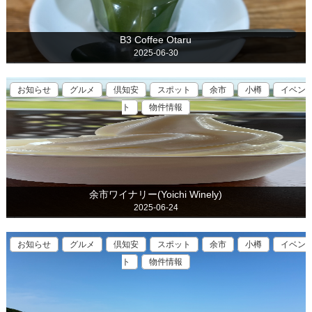
B3 Coffee Otaru
2025-06-30
お知らせ
グルメ
倶知安
スポット
余市
小樽
イベン
ト
物件情報
余市ワイナリー(Yoichi Winely)
2025-06-24
お知らせ
グルメ
倶知安
スポット
余市
小樽
イベン
ト
物件情報