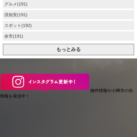
グルメ(191)
倶知安(191)
スポット(192)
余市(191)
もっとみる
物件情報や小樽市の街
情報を発信中！