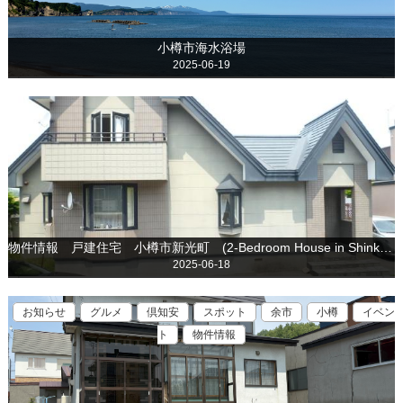
小樽市海水浴場
2025-06-19
物件情報 戸建住宅 小樽市新光町 (2-Bedroom House in Shinko Otaru is for sale)
2025-06-18
お知らせ
グルメ
倶知安
スポット
余市
小樽
イベン
ト
物件情報