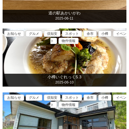
道の駅あかいがわ
2025-06-11
お知らせ
グルメ
倶知安
スポット
余市
小樽
イベン
ト
物件情報
小樽いぐれっく5.3
2025-06-10
お知らせ
グルメ
倶知安
スポット
余市
小樽
イベン
ト
物件情報