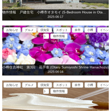
物件情報 戸建住宅 小樽市オタモイ (5-Bedroom House in Otamoi, Otaru is for sale)
2025-06-17
お知らせ
グルメ
倶知安
スポット
余市
小樽
イベン
ト
物件情報
小樽住吉神社 第3回 花手水 (Otaru Sumiyoshi Shrine Hanachozu)
2025-06-16
お知らせ
グルメ
倶知安
スポット
余市
小樽
イベン
ト
物件情報