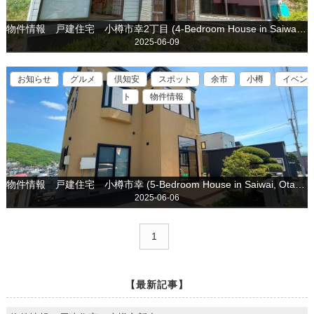
物件情報 戸建住宅 小樽市幸2丁目 (4-Bedroom House in Saiwai, Otaru is for sale)
2025-06-09
お知らせ
グルメ
倶知安
スポット
余市
小樽
イベン
ト
物件情報
物件情報 戸建住宅 小樽市幸 (5-Bedroom House in Saiwai, Otaru is for sale)
2025-06-06
1
【最新記事】