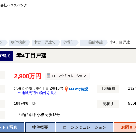
有限会社ハウスバンク
ジ
物件検索
中古一戸建て
小樽市
ＪＲ函館本線
幸4丁目戸建
幸4丁目戸建
戸建て
2,800万円
北海道小樽市幸4丁目 2番10号
232.
土地面積
MAPで確認
この地域周辺の物件を見る
1997年6月築
5L
間取り
ＪＲ函館本線
小樽
徒歩48分
ト / 写真
物件概要
ローンシミュレーション
お問合