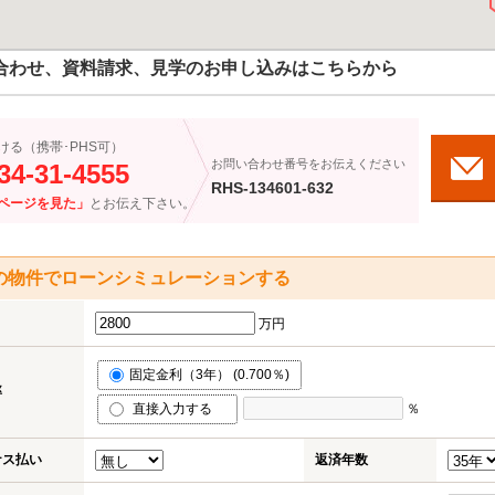
合わせ、資料請求、見学のお申し込みはこちらから
ける（携帯･PHS可）
お問い合わせ番号をお伝えください
34-31-4555
RHS-134601-632
ページを見た」
とお伝え下さい。
の物件でローンシミュレーションする
万円
固定金利（3年） (0.700％)
率
直接入力する
％
ナス払い
返済年数