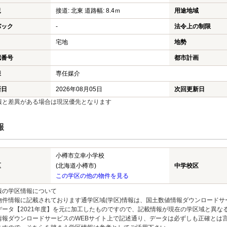
況
接道: 北東 道路幅: 8.4ｍ
用途地域
バック
-
法令上の制限
宅地
地勢
認番号
都市計画
様
専任媒介
新日
2026年08月05日
次回更新日
報と差異がある場合は現況優先となります
報
小樽市立幸小学校
たい
借りたい
貸したい
区
(北海道小樽市)
中学校区
この学区の他の物件を見る
実績
賃貸物件検索
管理会社
報の学区情報について
の流れ
お気に入り
空室対策
物件情報に記載されております通学区域(学区)情報は、国土数値情報ダウンロードサ
データ【2021年度】を元に加工したものですので、記載情報が現在の学区域と異な
情報ダウンロードサービスのWEBサイト上で記述通り、データは必ずしも正確とは言
時の諸費用
閲覧履歴
初期費用