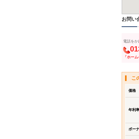
お問い
電話をか
01
「ホーム
こ
価格
年利
ボー