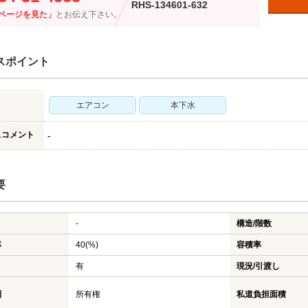
RHS-134601-632
ページを見た」
とお伝え下さい。
スポイント
エアコン
本下水
スコメント
-
要
-
構造/階数
率
40(%)
容積率
有
現況/引渡し
利
所有権
私道負担面積