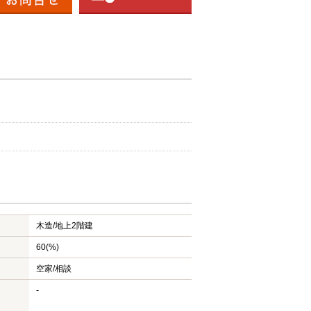
木造/
地上2階建
60(%)
空家/相談
-