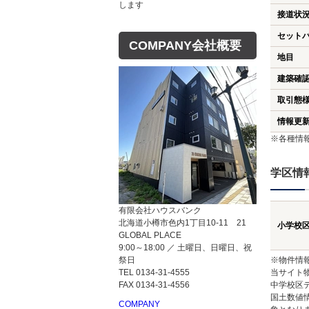
します
接道状
セット
COMPANY
会社概要
地目
建築確
取引態
情報更
※各種情
学区情
有限会社ハウスバンク
買いたい
売り
北海道小樽市色内1丁目10-11 21
小学校
GLOBAL PLACE
売買物件検索
売却
9:00～18:00 ／ 土曜日、日曜日、祝
祭日
※物件情
お気に入り
売却
TEL 0134-31-4555
当サイト
FAX 0134-31-4556
中学校区
閲覧履歴
国土数値
売却
COMPANY