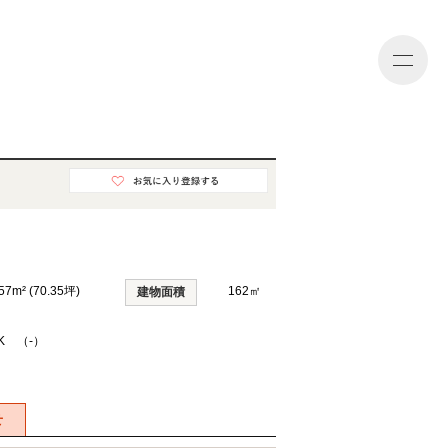
会員登録
ログイン
57m² (70.35坪)
162㎡
建物面積
DK （-）
せ