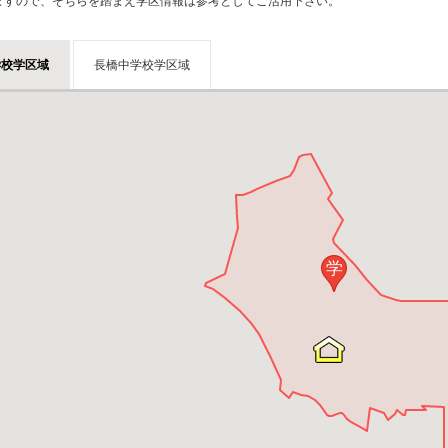
ますので、そちらを踏まえ学区情報は参考としてご活用下さい。
と買取の違い
保存した条件
入居条件
売るポイント
学校学区域
長橋中学校学区域
査定フォーム
学