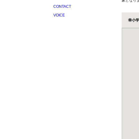
象となり
CONTACT
保存した条件
仲介
VOICE
会員登録
高く
幸小
ログイン
売却