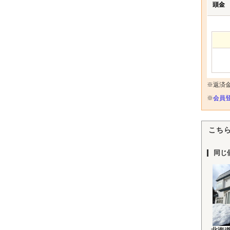
頭金
※返済
※
会員登
こち
同じ