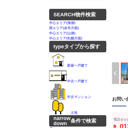
SEARCH
物件検索
中心エリア(海側)
西エリア(余市方面)
中心エリア(山側)
中心エリア(札幌方面)
type
タイプから探す
新築一戸建て
中古一戸建て
中古マンション
お問い
土地
narrow
電話をか
条件で検索
down
01