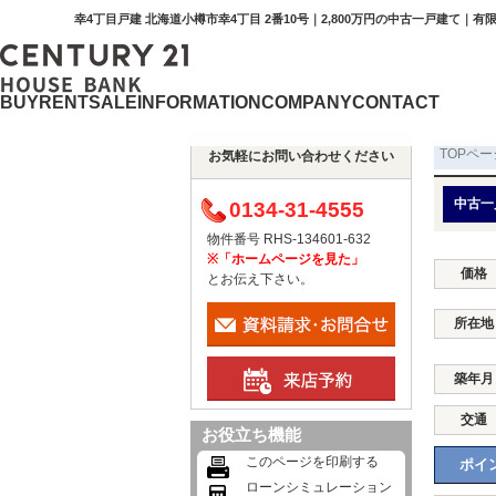
幸4丁目戸建 北海道小樽市幸4丁目 2番10号｜2,800万円の中古一戸建て｜
BUY
RENT
SALE
INFORMATION
COMPANY
CONTACT
TOPペー
お気軽にお問い合わせください
中古一
0134-31-4555
物件番号 RHS-134601-632
※「ホームページを見た」
価格
とお伝え下さい。
所在地
築年月
交通
お役立ち機能
このページを印刷する
ポイン
ローンシミュレーション