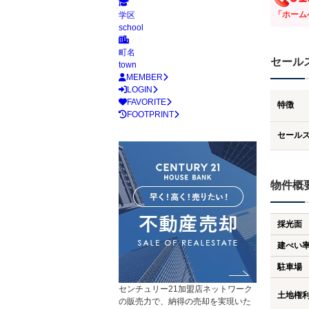
「ホーム
学区
school
町名
セール
town
MEMBER
LOGIN
FAVORITE
特徴
FOOTPRINT
セール
物件概
採光面
建ぺい
駐車場
センチュリー21加盟店ネットワーク
土地権
の販売力で、納得の売却を実現いた