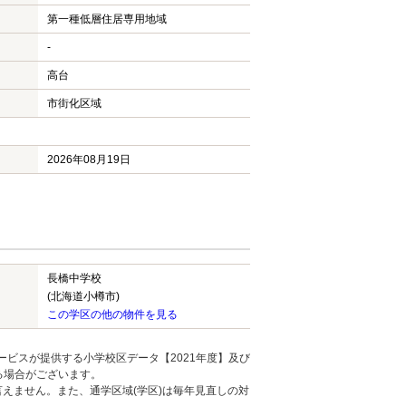
第一種低層住居専用地域
-
高台
市街化区域
2026年08月19日
長橋中学校
ハウスバンク
(北海道小樽市)
この学区の他の物件を見る
の切り替え
会社概要
の種類
お知らせ
ービスが提供する小学校区データ【2021年度】及び
る場合がございます。
えません。また、通学区域(学区)は毎年見直しの対
設定について
お客様の声