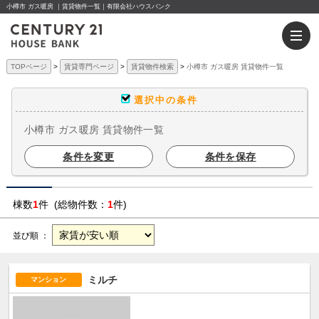
小樽市 ガス暖房 ｜賃貸物件一覧｜有限会社ハウスバンク
TOPページ
賃貸専門ページ
賃貸物件検索
小樽市 ガス暖房 賃貸物件一覧
選択中の条件
小樽市 ガス暖房 賃貸物件一覧
条件を変更
条件を保存
棟数
1
件 (総物件数：
1
件)
並び順 ：
ミルチ
マンション