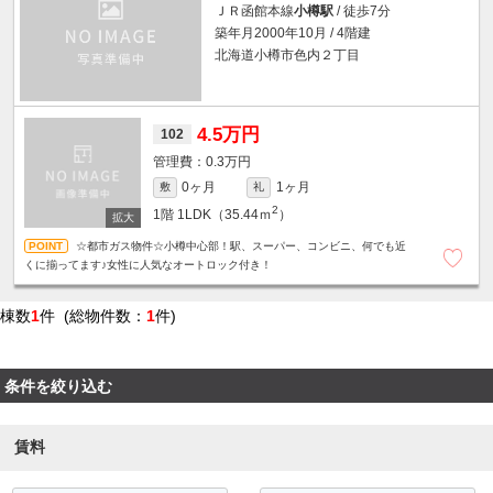
ＪＲ函館本線
小樽駅
/ 徒歩7分
築年月2000年10月 / 4階建
北海道小樽市色内２丁目
4.5万円
102
0.3万円
0ヶ月
1ヶ月
敷
礼
2
1階
1LDK（35.44ｍ
）
☆都市ガス物件☆小樽中心部！駅、スーパー、コンビニ、何でも近
くに揃ってます♪女性に人気なオートロック付き！
棟数
1
件 (総物件数：
1
件)
条件を絞り込む
賃料