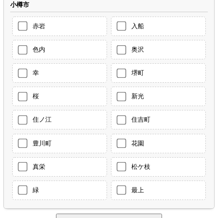
小樽市
赤岩
入船
色内
奥沢
幸
堺町
桜
新光
住ノ江
住吉町
豊川町
花園
真栄
松ケ枝
緑
最上