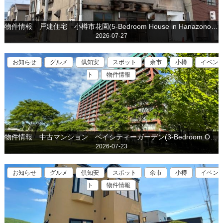
物件情報 戸建住宅 小樽市花園(5-Bedroom House in Hanazono, Otaru is for sale)
2026-07-27
お知らせ
グルメ
倶知安
スポット
余市
小樽
イベン
ト
物件情報
物件情報 中古マンション ベイシティーガーデン(3-Bedroom Ocean View Condo in Otaru is for sale)
2026-07-23
お知らせ
グルメ
倶知安
スポット
余市
小樽
イベン
ト
物件情報