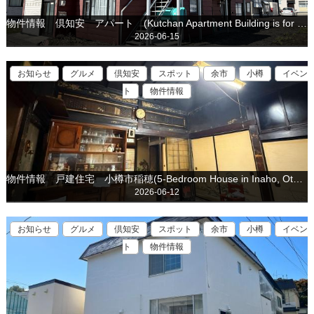
物件情報 倶知安 アパート (Kutchan Apartment Building is for sale)
2026-06-15
お知らせ
グルメ
倶知安
スポット
余市
小樽
イベン
ト
物件情報
物件情報 戸建住宅 小樽市稲穂(5-Bedroom House in Inaho, Otaru is for sale)
2026-06-12
お知らせ
グルメ
倶知安
スポット
余市
小樽
イベン
ト
物件情報