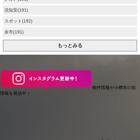
倶知安(191)
スポット(192)
余市(191)
もっとみる
物件情報や小樽市の街
情報を発信中！