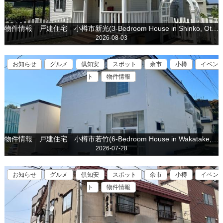
物件情報 戸建住宅 小樽市新光(3-Bedroom House in Shinko, Otaru is for sale)
2026-08-03
お知らせ
グルメ
倶知安
スポット
余市
小樽
イベン
ト
物件情報
物件情報 戸建住宅 小樽市若竹(6-Bedroom House in Wakatake, Otaru is for sale)
2026-07-28
お知らせ
グルメ
倶知安
スポット
余市
小樽
イベン
ト
物件情報