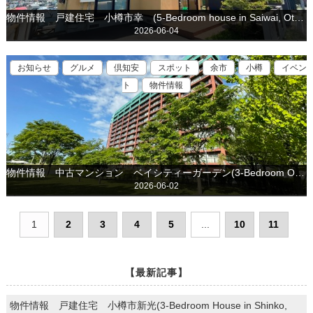
物件情報 戸建住宅 小樽市幸 (5-Bedroom house in Saiwai, Otaru is for sale)
2026-06-04
お知らせ
グルメ
倶知安
スポット
余市
小樽
イベン
ト
物件情報
物件情報 中古マンション ベイシティーガーデン(3-Bedroom Ocean View Condo in Otaru is for Sale)
2026-06-02
1
2
3
4
5
...
10
11
【最新記事】
物件情報 戸建住宅 小樽市新光(3-Bedroom House in Shinko,