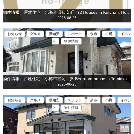
物件情報 戸建住宅 北海道倶知安町 (2 Houses in Kutchan, Hokkaido is for sale)
2026-06-26
お知らせ
グルメ
倶知安
スポット
余市
小樽
イベン
ト
物件情報
物件情報 戸建住宅 小樽市富岡 (5-Bedroom house in Tomioka Otaru is for sale)
2026-06-23
お知らせ
グルメ
倶知安
スポット
余市
小樽
イベン
ト
物件情報