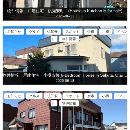
物件情報 戸建住宅 倶知安町 (House in Kutchan is for sale)
2026-06-22
お知らせ
グルメ
倶知安
スポット
余市
小樽
イベン
ト
物件情報
物件情報 戸建住宅 小樽市桜(6-Bedroom House in Sakuta, Otaru is for Sale)
2026-06-18
お知らせ
グルメ
倶知安
スポット
余市
小樽
イベン
ト
物件情報