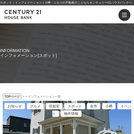
スポット｜インフォメーション | 小樽・ニセコの不動産のことならセンチュリー21ハウスバンクへ
INFORMATION
インフォメーション[スポット]
TOPページ
>
インフォメーション一覧
お知らせ
グルメ
倶知安
スポット
余市
小樽
イベン
ト
物件情報