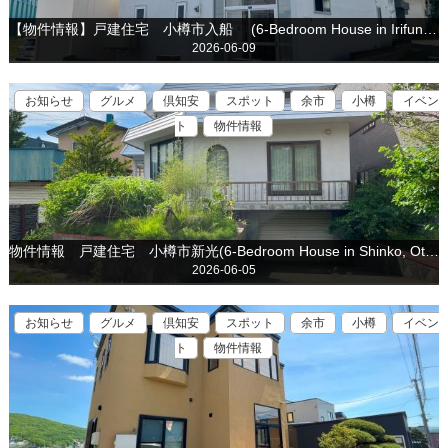
【物件情報】戸建住宅 小樽市入船 (6-Bedroom House in Irifune, Otaru is for sale)
2026-06-09
お知らせ
グルメ
倶知安
スポット
余市
小樽
イベン
ト
物件情報
物件情報 戸建住宅 小樽市新光(6-Bedroom House in Shinko, Otaru is for Sale)
2026-06-05
お知らせ
グルメ
倶知安
スポット
余市
小樽
イベン
ト
物件情報