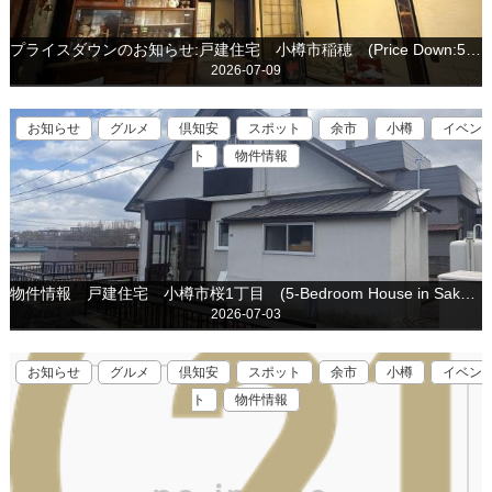
プライスダウンのお知らせ:戸建住宅 小樽市稲穂 (Price Down:5-Bedroom House in Inaho)
2026-07-09
お知らせ
グルメ
倶知安
スポット
余市
小樽
イベン
ト
物件情報
物件情報 戸建住宅 小樽市桜1丁目 (5-Bedroom House in Sakura, Otaru is for sale)
2026-07-03
お知らせ
グルメ
倶知安
スポット
余市
小樽
イベン
ト
物件情報