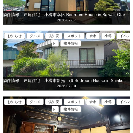
物件情報 戸建住宅 小樽市幸(5-Bedroom House in Saiwai, Otaru is for sale)
2026-07-17
お知らせ
グルメ
倶知安
スポット
余市
小樽
イベン
ト
物件情報
物件情報 戸建住宅 小樽市新光 (6-Bedroom House in Shinko, Otaru is for sale)
2026-07-10
お知らせ
グルメ
倶知安
スポット
余市
小樽
イベン
ト
物件情報