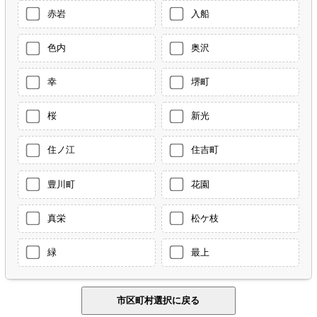
赤岩
入船
色内
奥沢
幸
堺町
桜
新光
住ノ江
住吉町
豊川町
花園
真栄
松ケ枝
緑
最上