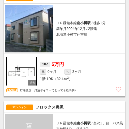
ＪＲ函館本線
南小樽駅
/ 徒歩1分
築年月2004年12月 / 2階建
北海道小樽市住吉町
5万円
102
0ヶ月
2ヶ月
敷
礼
2
1階
1DK（32.4ｍ
）
灯油暖房、灯油ボイラーでとっても経済的♪
フロックス奥沢
マンション
ＪＲ函館本線
南小樽駅
/ 奥沢1丁目 バス乗