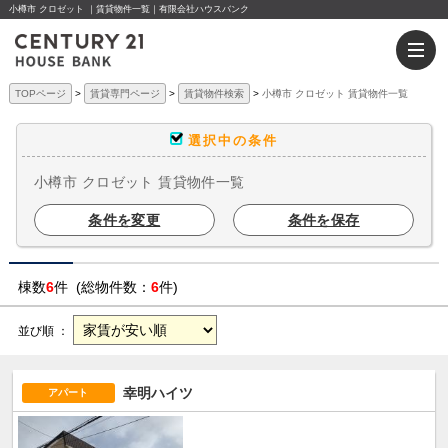
小樽市 クロゼット ｜賃貸物件一覧｜有限会社ハウスバンク
TOPページ
賃貸専門ページ
賃貸物件検索
小樽市 クロゼット 賃貸物件一覧
選択中の条件
小樽市 クロゼット 賃貸物件一覧
条件を変更
条件を保存
棟数
6
件 (総物件数：
6
件)
並び順 ：
幸明ハイツ
アパート