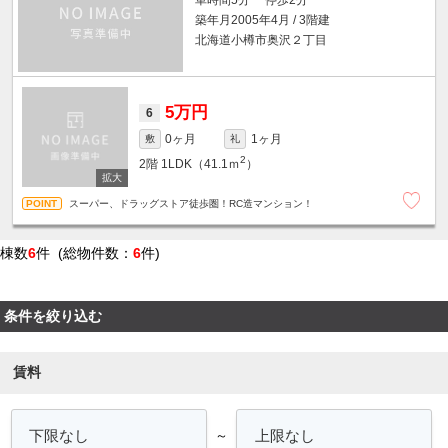
車時間5分 停歩2分
築年月2005年4月 / 3階建
北海道小樽市奥沢２丁目
5万円
6
0ヶ月
1ヶ月
敷
礼
2
2階
1LDK（41.1ｍ
）
スーパー、ドラッグストア徒歩圏！RC造マンション！
棟数
6
件 (総物件数：
6
件)
条件を絞り込む
賃料
～