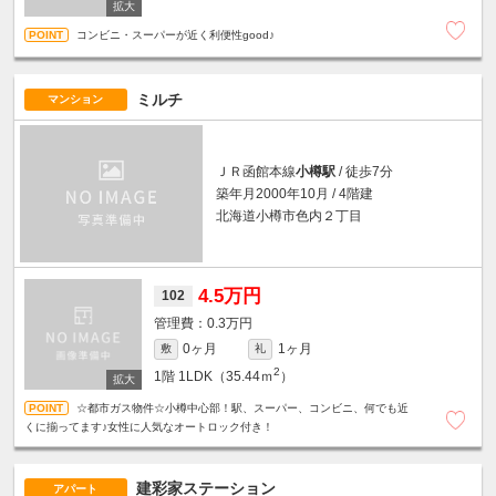
コンビニ・スーパーが近く利便性good♪
ミルチ
マンション
ＪＲ函館本線
小樽駅
/ 徒歩7分
築年月2000年10月 / 4階建
北海道小樽市色内２丁目
4.5万円
102
0.3万円
0ヶ月
1ヶ月
敷
礼
2
1階
1LDK（35.44ｍ
）
☆都市ガス物件☆小樽中心部！駅、スーパー、コンビニ、何でも近
くに揃ってます♪女性に人気なオートロック付き！
建彩家ステーション
アパート