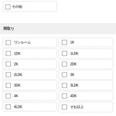
その他
間取り
ワンルーム
1K
1DK
1LDK
2K
2DK
2LDK
3K
3DK
3LDK
4K
4DK
4LDK
それ以上