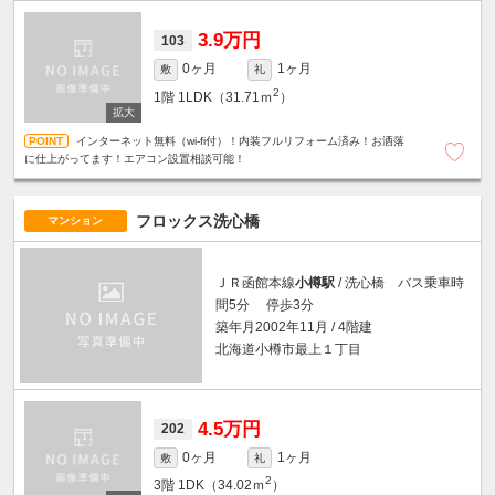
3.9万円
103
0ヶ月
1ヶ月
敷
礼
2
1階
1LDK（31.71ｍ
）
インターネット無料（wi-fi付）！内装フルリフォーム済み！お洒落
に仕上がってます！エアコン設置相談可能！
フロックス洗心橋
マンション
ＪＲ函館本線
小樽駅
/ 洗心橋 バス乗車時
間5分 停歩3分
築年月2002年11月 / 4階建
北海道小樽市最上１丁目
4.5万円
202
0ヶ月
1ヶ月
敷
礼
2
3階
1DK（34.02ｍ
）