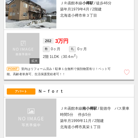
ＪＲ函館本線
小樽駅
/ 徒歩46分
築年月1979年4月 / 2階建
北海道小樽市幸３丁目
3万円
202
0ヶ月
0ヶ月
敷
礼
2
2階
1LDK（30.4ｍ
）
室内はリフォーム済み！駐車１台無料で個別物置有り！ペット可
能、高齢者単身可、生活保護受給者可！！
Ｎ－ｆｏｒｔ
アパート
ＪＲ函館本線
南小樽駅
/ 龍徳寺 バス乗車
時間5分 停歩5分
築年月1999年11月 / 2階建
北海道小樽市真栄１丁目