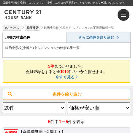
銭函小学校(小樽市)中古マンション｜小樽・ニセコの不動産のことならセンチュリー21ハウスバンクへ
TOPページ
物件検索
銭函小学校(小樽市)中古マンションの不動産情報一覧
現在の検索条件
さらに条件を絞り込む
銭函小学校(小樽市)中古マンションの検索結果一覧
5件
見つかりました！
会員登録をすると全
1010
件の中から探せます。
今すぐ見る
条件を絞り込む
5
1～5
件中
件を表示
【会員様限定で公開中！】
会員限定