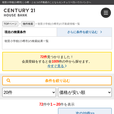
朝里小学校(小樽市)｜小樽・ニセコの不動産のことならセンチュリー21ハウスバンクへ
TOPページ
物件検索
朝里小学校(小樽市)の不動産情報一覧
現在の検索条件
さらに条件を絞り込む
朝里小学校(小樽市)の検索結果一覧
72件
見つかりました！
会員登録をすると全
1009
件の中から探せます。
今すぐ見る
条件を絞り込む
72
1～20
件中
件を表示
次の20件>>