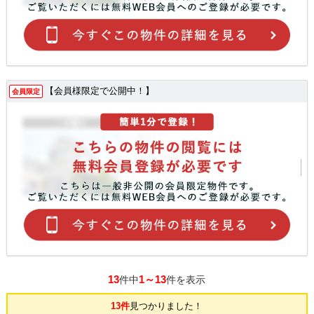
【会員様限定で公開中！】
会員限定
13
1～13
件中
件を表示
13件
見つかりました！