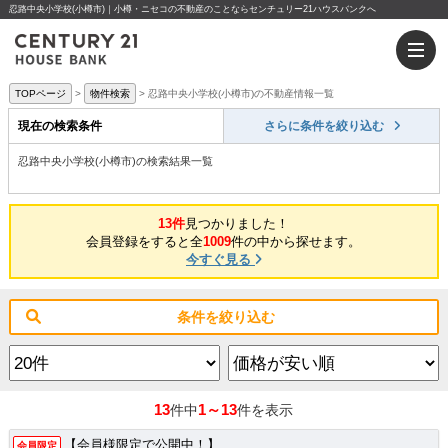
忍路中央小学校(小樽市)｜小樽・ニセコの不動産のことならセンチュリー21ハウスバンクへ
TOPページ
物件検索
忍路中央小学校(小樽市)の不動産情報一覧
現在の検索条件
さらに条件を絞り込む
忍路中央小学校(小樽市)の検索結果一覧
13件
見つかりました！
会員登録をすると全
1009
件の中から探せます。
今すぐ見る
条件を絞り込む
13
1～13
件中
件を表示
【会員様限定で公開中！】
会員限定