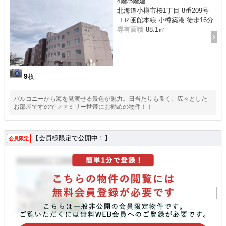
4階/5階建
北海道小樽市桜1丁目 8番209号
ＪＲ函館本線 小樽築港 徒歩16分
専有面積
88.1㎡
9
枚
バルコニーから海を見渡せる景色が魅力。日当たりも良く、広々とした
お部屋ですのでファミリー世帯にお勧めの物件！！
【会員様限定で公開中！】
会員限定