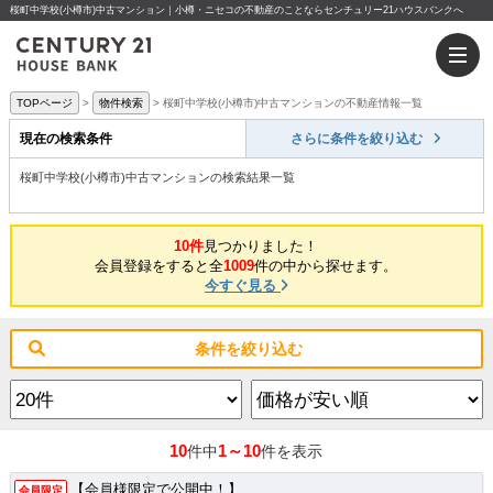
桜町中学校(小樽市)中古マンション｜小樽・ニセコの不動産のことならセンチュリー21ハウスバンクへ
TOPページ
物件検索
桜町中学校(小樽市)中古マンションの不動産情報一覧
現在の検索条件
さらに条件を絞り込む
桜町中学校(小樽市)中古マンションの検索結果一覧
10件
見つかりました！
会員登録をすると全
1009
件の中から探せます。
今すぐ見る
条件を絞り込む
10
1～10
件中
件を表示
【会員様限定で公開中！】
会員限定