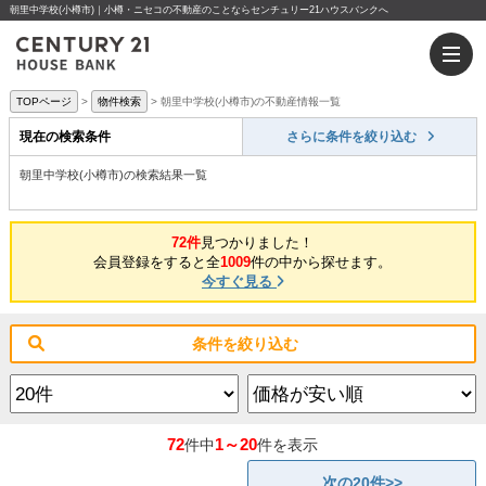
朝里中学校(小樽市)｜小樽・ニセコの不動産のことならセンチュリー21ハウスバンクへ
TOPページ
物件検索
朝里中学校(小樽市)の不動産情報一覧
現在の検索条件
さらに条件を絞り込む
朝里中学校(小樽市)の検索結果一覧
72件
見つかりました！
会員登録をすると全
1009
件の中から探せます。
今すぐ見る
条件を絞り込む
72
1～20
件中
件を表示
次の20件>>