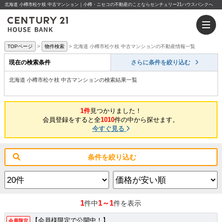
北海道 小樽市松ケ枝 中古マンション｜小樽・ニセコの不動産のことならセンチュリー21ハウスバンクへ
TOPページ
物件検索
北海道 小樽市松ケ枝 中古マンションの不動産情報一覧
現在の検索条件
さらに条件を絞り込む
北海道 小樽市松ケ枝 中古マンションの検索結果一覧
1件
見つかりました！
会員登録をすると全
1010
件の中から探せます。
今すぐ見る
条件を絞り込む
1
1～1
件中
件を表示
【会員様限定で公開中！】
会員限定