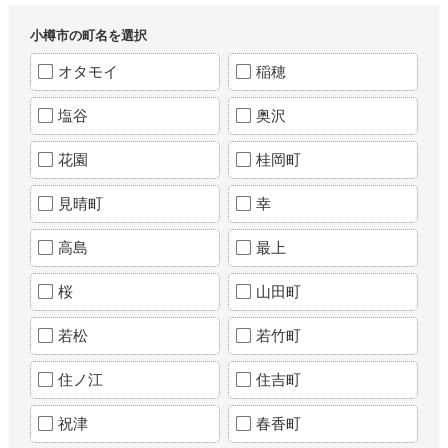
小樽市の町名を選択
オタモイ
稲穂
塩谷
奥沢
花園
桂岡町
見晴町
幸
高島
最上
桜
山田町
若松
若竹町
住ノ江
住吉町
祝津
春香町