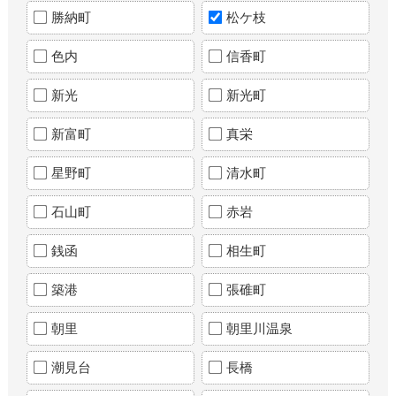
勝納町
松ケ枝
色内
信香町
新光
新光町
新富町
真栄
星野町
清水町
石山町
赤岩
銭函
相生町
築港
張碓町
朝里
朝里川温泉
潮見台
長橋