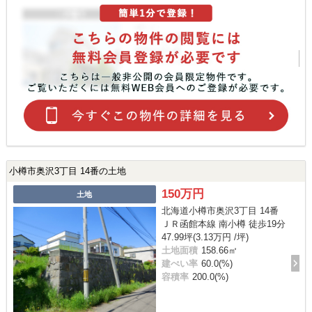
小樽市奥沢3丁目 14番の土地
150万円
土地
北海道小樽市奥沢3丁目 14番
ＪＲ函館本線 南小樽 徒歩19分
47.99坪(3.13万円 /坪)
土地面積
158.66㎡
建ぺい率
60.0(%)
容積率
200.0(%)