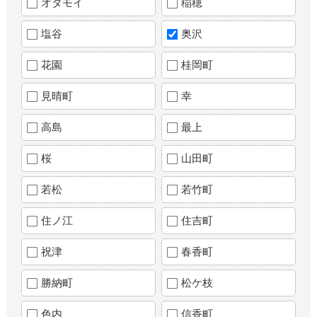
オタモイ
稲穂
塩谷
奥沢
花園
桂岡町
見晴町
幸
高島
最上
桜
山田町
若松
若竹町
住ノ江
住吉町
祝津
春香町
勝納町
松ケ枝
色内
信香町