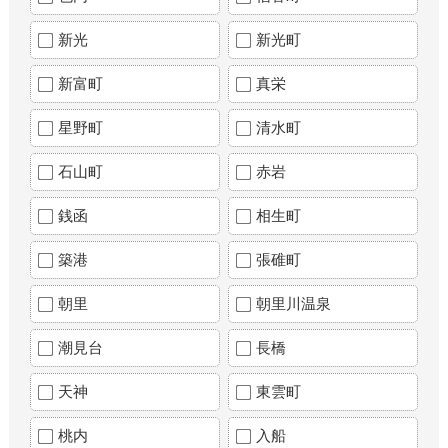
新光
新光町
新富町
真栄
星野町
清水町
石山町
赤岩
銭函
相生町
築港
張碓町
朝里
朝里川温泉
潮見台
長橋
天神
東雲町
桃内
入船