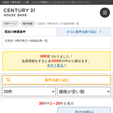
北海道 小樽市奥沢 ｜小樽・ニセコの不動産のことならセンチュリー21ハウスバンクへ
TOPページ
物件検索
北海道 小樽市奥沢 の不動産情報一覧
現在の検索条件
さらに条件を絞り込む
北海道 小樽市奥沢 の検索結果一覧
30件
見つかりました！
会員登録をすると全
1010
件の中から探せます。
今すぐ見る
条件を絞り込む
30
1～20
件中
件を表示
次の20件>>