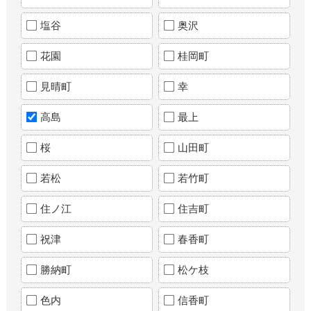
塩谷
奥沢
花園
桂岡町
見晴町
幸
高島
最上
桜
山田町
若松
若竹町
住ノ江
住吉町
祝津
春香町
勝納町
松ケ枝
色内
信香町