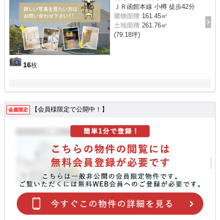
ＪＲ函館本線 小樽 徒歩42分
建物面積
161.45㎡
土地面積
261.76㎡
(79.18坪)
16
枚
【会員様限定で公開中！】
会員限定