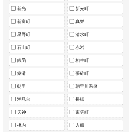
新光
新光町
新富町
真栄
星野町
清水町
石山町
赤岩
銭函
相生町
築港
張碓町
朝里
朝里川温泉
潮見台
長橋
天神
東雲町
桃内
入船