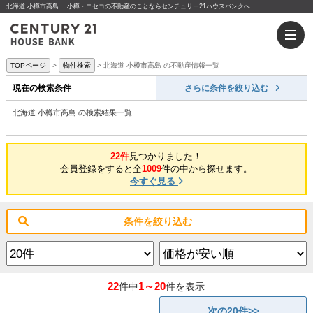
北海道 小樽市高島 ｜小樽・ニセコの不動産のことならセンチュリー21ハウスバンクへ
TOPページ
物件検索
北海道 小樽市高島 の不動産情報一覧
現在の検索条件
さらに条件を絞り込む
北海道 小樽市高島 の検索結果一覧
22件
見つかりました！
会員登録をすると全
1009
件の中から探せます。
今すぐ見る
条件を絞り込む
22
1～20
件中
件を表示
次の20件>>