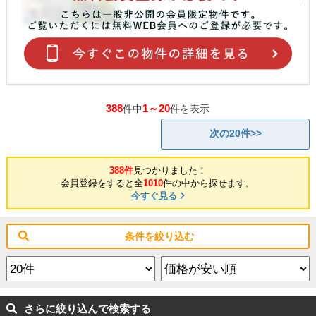
388
1～20
件中
件を表示
次の20件>>
388件
見つかりました！
会員登録をすると全
1010
件の中から探せます。
今すぐ見る
条件を絞り込む
さらに絞り込んで検索する