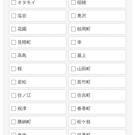
オタモイ
稲穂
塩谷
奥沢
花園
桂岡町
見晴町
幸
高島
最上
桜
山田町
若松
若竹町
住ノ江
住吉町
祝津
春香町
勝納町
松ケ枝
色内
信香町