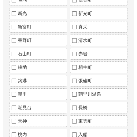
新光
新光町
新富町
真栄
星野町
清水町
石山町
赤岩
銭函
相生町
築港
張碓町
朝里
朝里川温泉
潮見台
長橋
天神
東雲町
桃内
入船