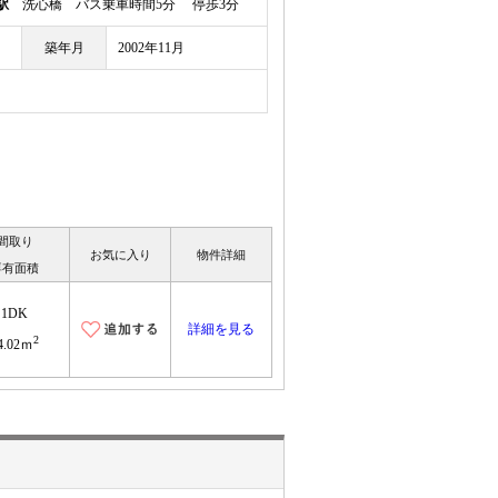
駅
洗心橋 バス乗車時間5分 停歩3分
築年月
2002年11月
間取り
お気に入り
物件詳細
専有面積
1DK
詳細を見る
2
4.02ｍ