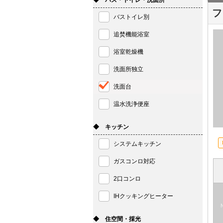
◆ バス・トイレ・洗面所
フ
バストイレ別
追焚機能浴室
浴室乾燥機
洗面所独立
洗面台
買いたい
売り
温水洗浄便座
売買物件検索
売却
◆ キッチン
お気に入り
売却
システムキッチン
閲覧履歴
売却
ガスコンロ対応
保存した条件
仲介
2口コンロ
会員登録
高く
IHクッキングヒーター
ログイン
売却
◆ 住空間・採光