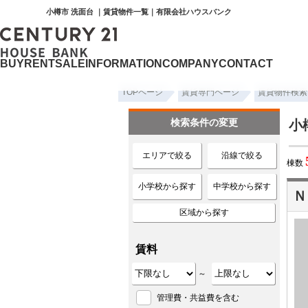
小樽市 洗面台 ｜賃貸物件一覧｜有限会社ハウスバンク
BUY
RENT
SALE
INFORMATION
COMPANY
CONTACT
TOPページ
賃貸専門ページ
賃貸物件検索
検索条件の変更
小
エリアで絞る
沿線で絞る
棟数
小学校から探す
中学校から探す
Ｎ
区域から探す
賃料
～
管理費・共益費を含む