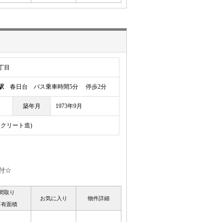
丁目
駅
春日台 バス乗車時間5分 停歩2分
築年月
1973年9月
ンクリート造)
付☆
間取り
お気に入り
物件詳細
専有面積