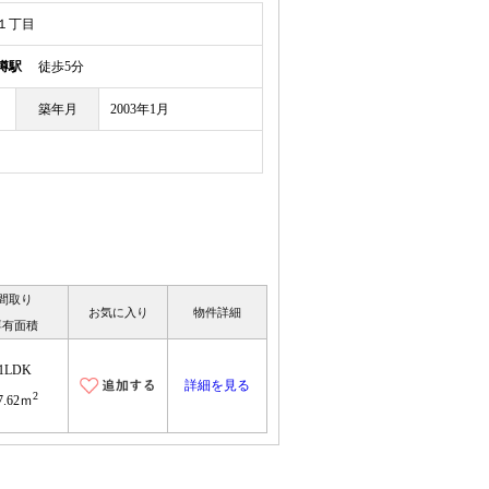
１丁目
樽駅
徒歩5分
築年月
2003年1月
間取り
お気に入り
物件詳細
専有面積
1LDK
詳細を見る
2
7.62ｍ