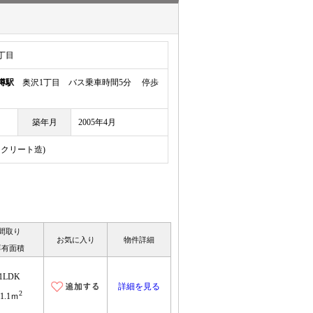
丁目
樽駅
奥沢1丁目 バス乗車時間5分 停歩
築年月
2005年4月
ハウスバンク
ンクリート造)
の切り替え
会社概要
の種類
お知らせ
設定について
お客様の声
間取り
お気に入り
物件詳細
の緩和
お問合せ
専有面積
来店予約
1LDK
詳細を見る
2
41.1ｍ