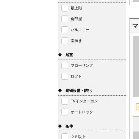
マイページ
最上階
角部屋
マ
バルコニー
南向き
◆ 居室
フローリング
ロフト
◆ 建物設備・防犯
TVインターホン
オートロック
◆ 条件
２Ｆ以上