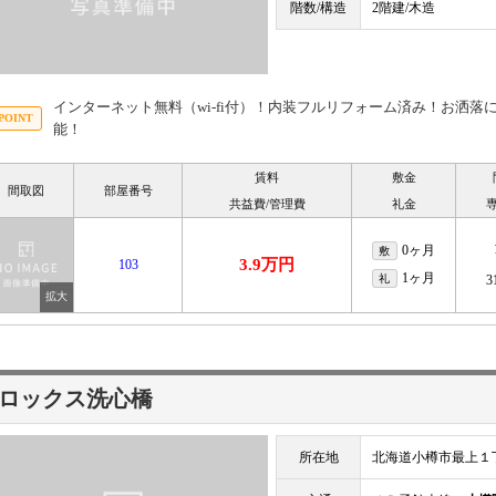
階数/構造
2階建/木造
インターネット無料（wi-fi付）！内装フルリフォーム済み！お洒
能！
賃料
敷金
間取図
部屋番号
共益費/管理費
礼金
0ヶ月
敷
3.9万円
103
1ヶ月
礼
3
ロックス洗心橋
所在地
北海道小樽市最上１