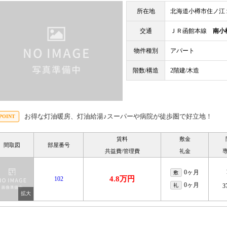
所在地
北海道小樽市住ノ江
交通
ＪＲ函館本線
南小
物件種別
アパート
階数/構造
2階建/木造
お得な灯油暖房、灯油給湯♪スーパーや病院が徒歩圏で好立地！
賃料
敷金
間取図
部屋番号
共益費/管理費
礼金
0ヶ月
敷
4.8万円
102
0ヶ月
礼
3