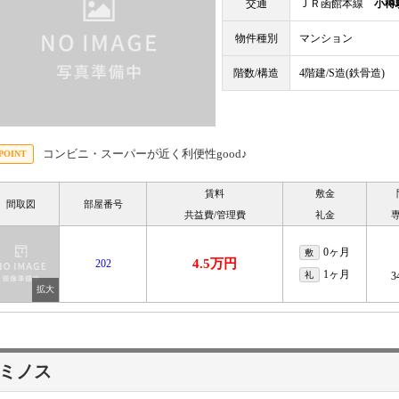
交通
ＪＲ函館本線
小樽
物件種別
マンション
階数/構造
4階建/S造(鉄骨造)
コンビニ・スーパーが近く利便性good♪
賃料
敷金
間取図
部屋番号
共益費/管理費
礼金
0ヶ月
敷
4.5万円
202
1ヶ月
礼
3
ミノス