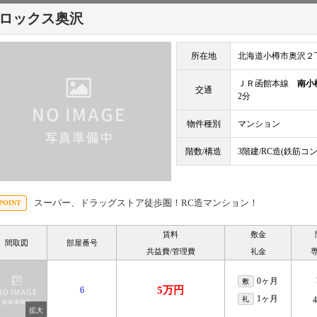
ロックス奥沢
所在地
北海道小樽市奥沢２
ＪＲ函館本線
南小
交通
2分
物件種別
マンション
たい
借りたい
貸したい
階数/構造
3階建/RC造(鉄筋コ
実績
賃貸物件検索
管理会社
の流れ
お気に入り
空室対策
スーパー、ドラッグストア徒歩圏！RC造マンション！
時の諸費用
閲覧履歴
初期費用
賃料
敷金
間取図
部屋番号
と買取の違い
保存した条件
入居条件
共益費/管理費
礼金
売るポイント
0ヶ月
敷
5万円
6
1ヶ月
礼
査定フォーム