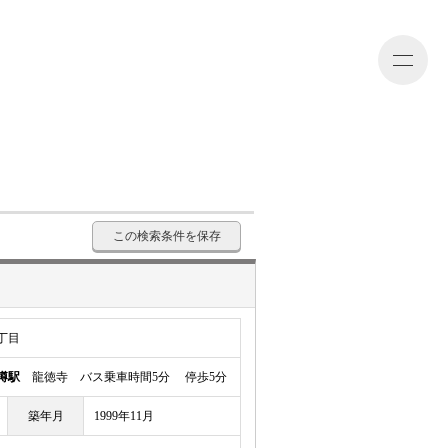
会員登録
ログイン
マイページ
この検索条件を保存
丁目
樽駅
龍徳寺 バス乗車時間5分 停歩5分
築年月
1999年11月