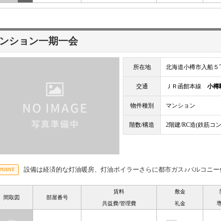
ンション一期一会
所在地
北海道小樽市入船５
交通
ＪＲ函館本線
小樽
物件種別
マンション
階数/構造
2階建/RC造(鉄筋コ
設備は経済的な灯油暖房、灯油ボイラーさらに都市ガス♪バルコニー
賃料
敷金
間取図
部屋番号
共益費/管理費
礼金