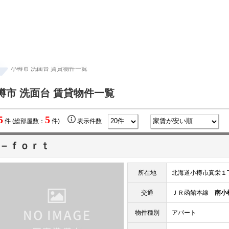
小樽市 洗面台 賃貸物件一覧
樽市 洗面台 賃貸物件一覧
5
5
件 (総部屋数：
件)
表示件数
－ｆｏｒｔ
所在地
北海道小樽市真栄１
交通
ＪＲ函館本線
南小
物件種別
アパート