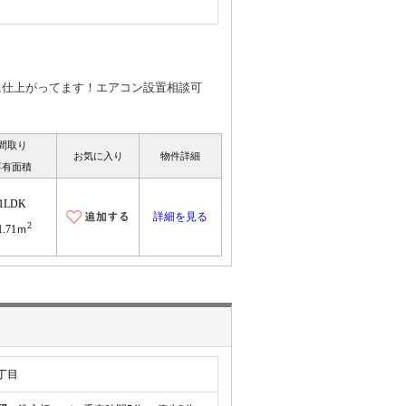
落に仕上がってます！エアコン設置相談可
間取り
お気に入り
物件詳細
専有面積
1LDK
詳細を見る
2
1.71ｍ
丁目