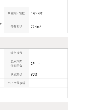
所在階 / 階数
1階 / 2階
室
2
専有面積
72.4ｍ
鍵交換代
-
契約期間
2年 -
借家区分
取引態様
代理
バイク置き場