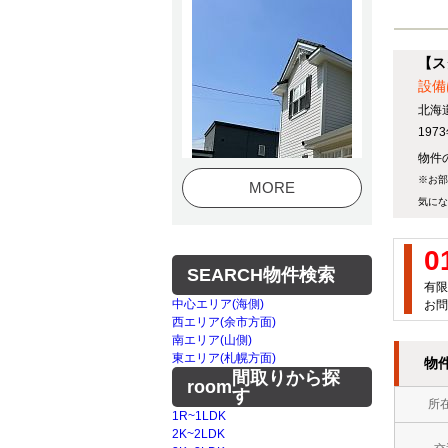
【ス
設備
北海
19
物件の
※お部
MORE
気にな
0
SEARCH
物件検索
有限
中心エリア(海側)
お問
西エリア(余市方面)
南エリア(山側)
東エリア(札幌方面)
物
間取りから探
room
す
所
1R~1LDK
2K~2LDK