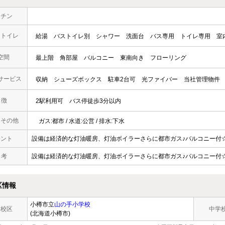
ッチン
・トイレ
給湯
バストイレ別
シャワー
洗面台
バス専用
トイレ専用
室
空間
最上階
角部屋
バルコニー
東南向き
フローリング
サービス
収納
シューズボックス
駐車2台可
光ファイバー
当社管理物件
 徴
2駅利用可
バス停徒歩3分以内
・その他
ガス:都市 / 水道:公営 / 排水:下水
メント
設備は経済的な灯油暖房、灯油ボイラーさらに都市ガス♪バルコニー付
 考
設備は経済的な灯油暖房、灯油ボイラーさらに都市ガス♪バルコニー付
区情報
小樽市立
山の手小学校
学校区
中学
(北海道小樽市)