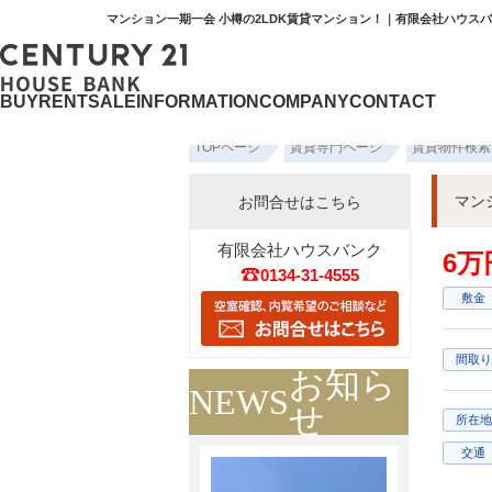
マンション一期一会 小樽の2LDK賃貸マンション！｜有限会社ハウス
BUY
RENT
SALE
INFORMATION
COMPANY
CONTACT
TOPページ
賃貸専門ページ
賃貸物件検索
マン
お問合せはこちら
有限会社ハウスバンク
6万
0134-31-4555
敷金
間取り
お知ら
NEWS
せ
所在地
交通