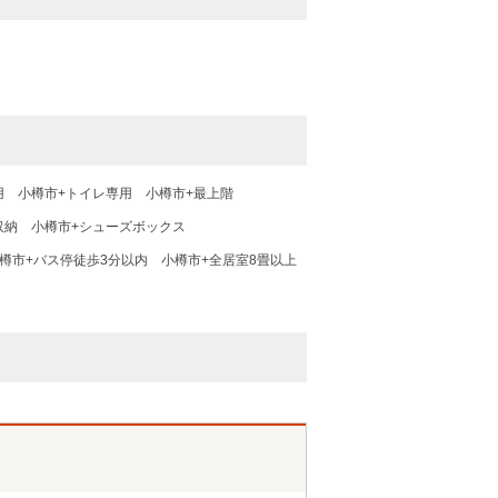
用
小樽市+トイレ専用
小樽市+最上階
収納
小樽市+シューズボックス
樽市+バス停徒歩3分以内
小樽市+全居室8畳以上