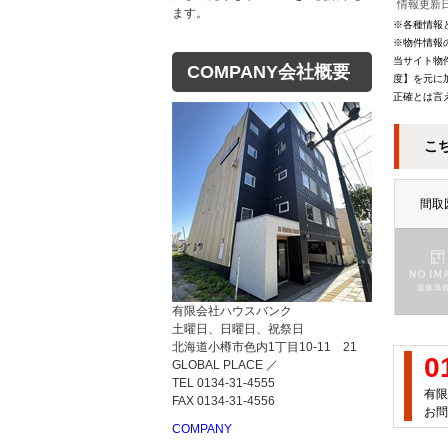
情報更新日
ます。
※各種情報
※物件情報
当サイト物
COMPANY
会社概要
度】を元に
正確とは言
こ
間取
買いたい
売り
有限会社ハウスバンク
土曜日、日曜日、祝祭日
売買物件検索
売却
北海道小樽市色内1丁目10-11 21
0
GLOBAL PLACE ／
お気に入り
売却
TEL 0134-31-4555
有限
FAX 0134-31-4556
閲覧履歴
売却
お問
COMPANY