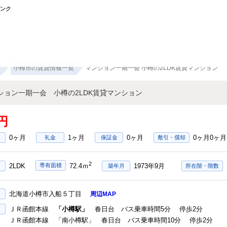
バンク
小樽市の賃貸情報一覧
マンション一期一会 小樽の2LDK賃貸マンション
ション一期一会 小樽の2LDK賃貸マンション
円
0ヶ月
1ヶ月
0ヶ月
0ヶ月0ヶ月
礼金
保証金
敷引・償却
2
2LDK
1973年9月
専有面積
72.4ｍ
築年月
所在階・階数
北海道小樽市入船５丁目
周辺MAP
ＪＲ函館本線
「小樽駅」
春日台 バス乗車時間5分 停歩2分
ＪＲ函館本線 「南小樽駅」 春日台 バス乗車時間10分 停歩2分