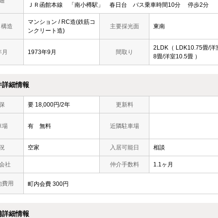
通
ＪＲ函館本線 「南小樽駅」 春日台 バス乗車時間10分 停歩2分
マンション / RC造(鉄筋コ
/ 構造
主要採光面
東南
ンクリート造)
2LDK（ LDK10.75畳/洋
年月
1973年9月
間取り
8畳/洋室10.5畳 ）
件詳細情報
保
要 18,000円/2年
更新料
車場
有 無料
近隣駐車場
況
空家
入居可能日
相談
会社
仲介手数料
1.1ヶ月
他費用
町内会費 300円
備詳細情報