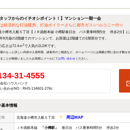
タッフからのイチオシポイント！】マンション一期一会
は経済的な灯油暖房、灯油ボイラーさらに都市ガス♪バルコニー付☆
道小樽市入船５丁目【ＪＲ函館本線 小樽駅春日台 バス乗車時間5分 停歩2分】に
73年9月築の2階建てのマンションで、お部屋は2階建ての1階部分です。
2
広さは72.4ｍ
で人気の2LDKです。
屋のもっと詳しい内容や入居時期、諸条件のご相談など、ホームページには掲載が間に合わず載せ
ることが御座いましたらお気軽にメールにて
お問い合わせ
ください。
134-31-4555
会社ハウスバンク
い合わせNO：RHS-134601-276c
件基本情報
周辺MAP
在地
北海道小樽市入船５丁目
ＪＲ函館本線
「小樽駅」
春日台 バス乗車時間5分 停歩2分