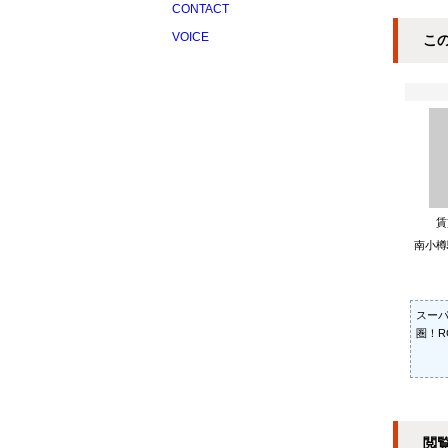
保存した条件
仲介
CONTACT
VOICE
こ
会員登録
高く
ログイン
売却
マイページ
南小樽
スー
圏！R
閲