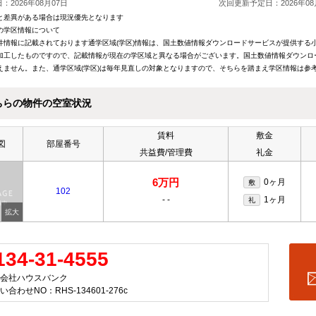
：2026年08月07日
次回更新予定日：2026年08
と差異がある場合は現況優先となります
の学区情報について
件情報に記載されております通学区域(学区)情報は、国土数値情報ダウンロードサービスが提供する小学
加工したものですので、記載情報が現在の学区域と異なる場合がございます。国土数値情報ダウンロ
えません。また、通学区域(学区)は毎年見直しの対象となりますので、そちらを踏まえ学区情報は参
ちらの物件の空室状況
賃料
敷金
図
部屋番号
共益費/管理費
礼金
6万円
0ヶ月
敷
102
-
-
1ヶ月
礼
たい
借りたい
貸したい
実績
賃貸物件検索
管理会社
134-31-4555
の流れ
お気に入り
空室対策
会社ハウスバンク
時の諸費用
閲覧履歴
初期費用
い合わせNO：RHS-134601-276c