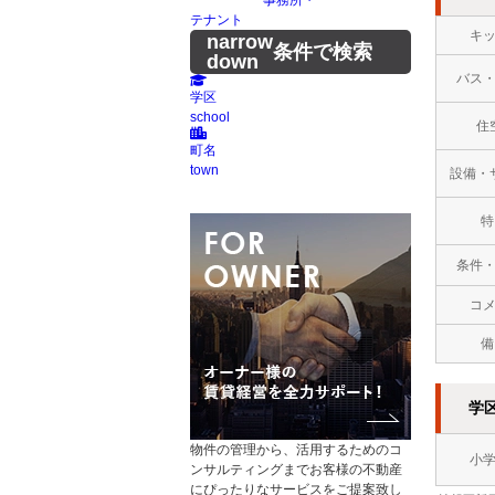
事務所・
テナント
キ
narrow
条件で検索
down
バス
学区
school
住
町名
town
設備・
特
条件
コ
備
学
物件の管理から、活用するためのコ
小
ンサルティングまでお客様の不動産
にぴったりなサービスをご提案致し