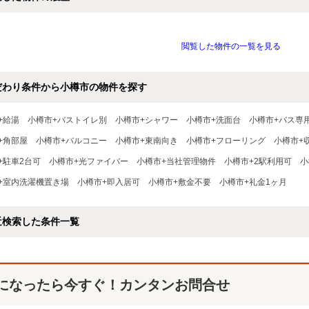
閲覧した物件の一覧を見る
だわり条件から小樽市の物件を探す
+給湯
小樽市+バストイレ別
小樽市+シャワー
小樽市+洗面台
小樽市+バス専
+角部屋
小樽市+バルコニー
小樽市+東南向き
小樽市+フローリング
小樽市+
+駐車2台可
小樽市+光ファイバー
小樽市+当社管理物件
小樽市+2駅利用可
小
+室内洗濯機置き場
小樽市+即入居可
小樽市+敷金不要
小樽市+礼金1ヶ月
近検索した条件一覧
になったら今すぐ！カンタンお問合せ