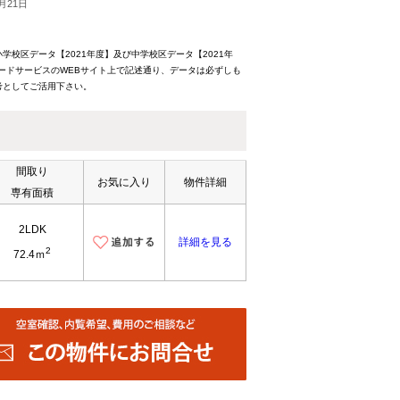
月21日
校区データ【2021年度】及び中学校区データ【2021年
ードサービスのWEBサイト上で記述通り、データは必ずしも
考としてご活用下さい。
間取り
お気に入り
物件詳細
専有面積
2LDK
詳細を見る
2
72.4ｍ
ハウスバンク
の切り替え
会社概要
の種類
お知らせ
設定について
お客様の声