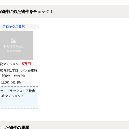
と買取の違い
保存した条件
入居条件
の物件に似た物件をチェック！
売るポイント
査定フォーム
フロックス奥沢
5万円
賃貸マンション
駅 奥沢1丁目 バス乗車時
間5分 停歩2分
1LDK（41.10㎡）
パー、ドラッグストア徒歩
C造マンション！
覧した物件の履歴