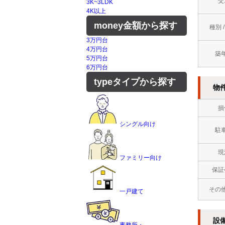
交
3K~3LDK
4K以上
money
金額から探す
種別 
3万円台
4万円台
築
5万円台
6万円台
type
タイプから探す
物
損
シングル向け
駐
現
ファミリー向け
保証
その
一戸建て
設