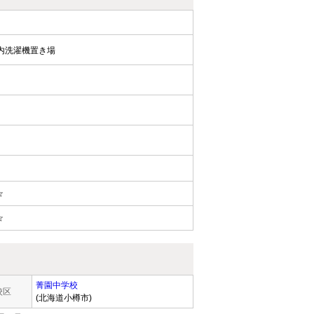
内洗濯機置き場
☆
☆
菁園中学校
校区
(北海道小樽市)