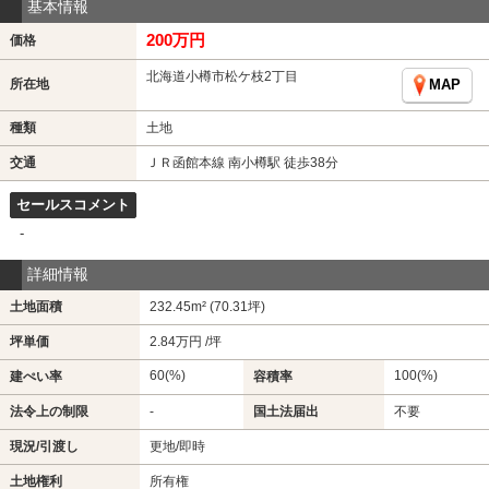
基本情報
200万円
価格
北海道小樽市松ケ枝2丁目
所在地
MAP
種類
土地
交通
ＪＲ函館本線 南小樽駅 徒歩38分
セールスコメント
-
詳細情報
土地面積
232.45m² (70.31坪)
坪単価
2.84万円 /坪
60(%)
100(%)
建ぺい率
容積率
法令上の制限
-
国土法届出
不要
現況/引渡し
更地/即時
土地権利
所有権