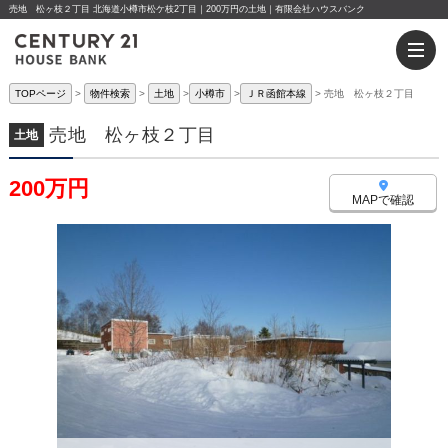
売地 松ヶ枝２丁目 北海道小樽市松ケ枝2丁目｜200万円の土地｜有限会社ハウスバンク
TOPページ
物件検索
土地
小樽市
ＪＲ函館本線
売地 松ヶ枝２丁目
売地 松ヶ枝２丁目
土地
200万円
MAPで確認