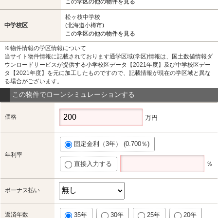
この学区の他の物件を見る
松ヶ枝中学校
中学校区
(北海道小樽市)
この学区の他の物件を見る
※物件情報の学区情報について
当サイト物件情報に記載されております通学区域(学区)情報は、国土数値情報ダ
ウンロードサービスが提供する小学校区データ【2021年度】及び中学校区デー
タ【2021年度】を元に加工したものですので、記載情報が現在の学区域と異な
る場合がございます。
この物件でローンシミュレーションする
価格
万円
固定金利（3年） (0.700％)
年利率
直接入力する
％
ボーナス払い
返済年数
35年
30年
25年
20年