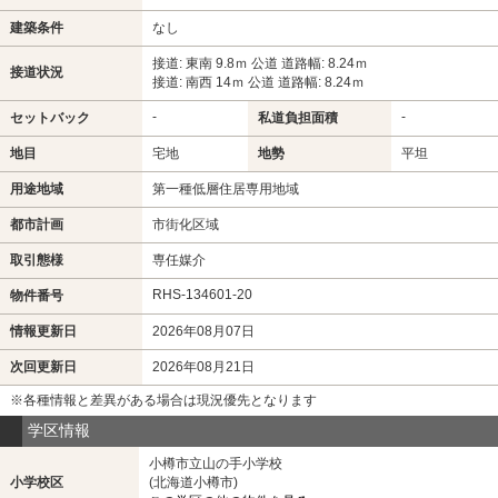
建築条件
なし
接道: 東南 9.8ｍ 公道 道路幅: 8.24ｍ
接道状況
接道: 南西 14ｍ 公道 道路幅: 8.24ｍ
-
-
セットバック
私道負担面積
地目
宅地
地勢
平坦
用途地域
第一種低層住居専用地域
都市計画
市街化区域
取引態様
専任媒介
RHS-134601-20
物件番号
情報更新日
2026年08月07日
次回更新日
2026年08月21日
※各種情報と差異がある場合は現況優先となります
学区情報
小樽市立山の手小学校
小学校区
(北海道小樽市)